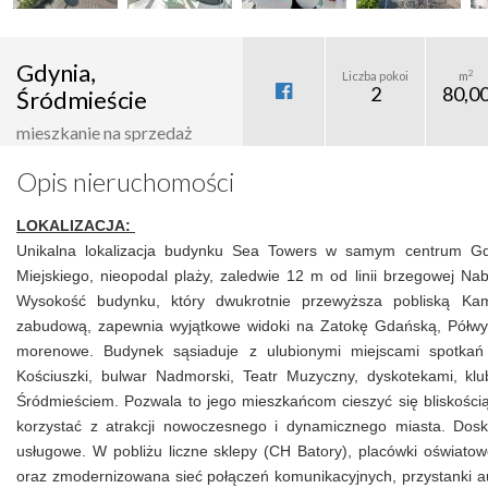
Gdynia,
2
Liczba pokoi
m
2
80,0
Śródmieście
mieszkanie na sprzedaż
Opis nieruchomości
5 200 000 zł
LOKALIZACJA:
Unikalna lokalizacja budynku Sea Towers w samym centrum Gdyn
Miejskiego, nieopodal plaży, zaledwie 12 m od linii brzegowej Na
Wysokość budynku, który dwukrotnie przewyższa pobliską Ka
zabudową, zapewnia wyjątkowe widoki na Zatokę Gdańską, Półwy
morenowe. Budynek sąsiaduje z ulubionymi miejscami spotkań
Kościuszki, bulwar Nadmorski, Teatr Muzyczny, dyskotekami, kl
Śródmieściem. Pozwala to jego mieszkańcom cieszyć się bliskością 
korzystać z atrakcji nowoczesnego i dynamicznego miasta. Dos
usługowe. W pobliżu liczne sklepy (CH Batory), placówki oświatowe
oraz zmodernizowana sieć połączeń komunikacyjnych, przystanki a