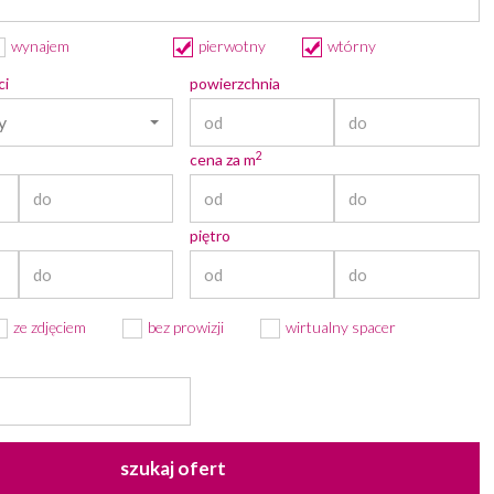
wynajem
pierwotny
wtórny
ci
powierzchnia
y
2
cena za m
piętro
ze zdjęciem
bez prowizji
wirtualny spacer
szukaj ofert