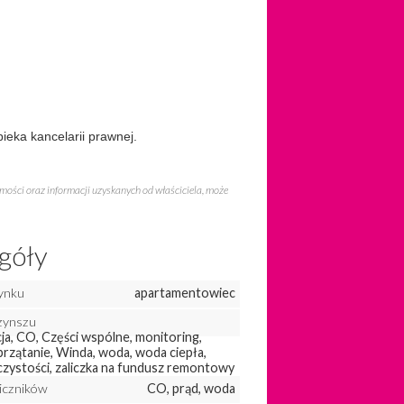
ieka kancelarii prawnej.
omości oraz informacji uzyskanych od właściciela, może
góły
ynku
apartamentowiec
zynszu
ja, CO, Części wspólne, monitoring,
przątanie, Winda, woda, woda ciepła,
zystości, zaliczka na fundusz remontowy
liczników
CO, prąd, woda