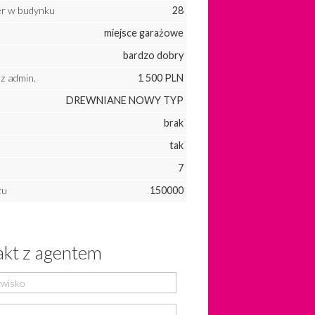
ter w budynku
28
miejsce garażowe
bardzo dobry
z admin.
1 500 PLN
DREWNIANE NOWY TYP
brak
tak
d
7
żu
150000
kt z agentem