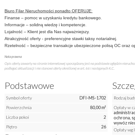
Biuro Filar Nieruchomości ponadto OFERUJE:
Finanse – pomoc w uzyskaniu kredytu bankowego.
Informacje – solidną wiedzę i kompetencje.
Lojalność – Klient jest dla Nas najważniejszy.
Atrakcyjność oferty - preferencyjne stawki taksy notarialnej.
Rzetelność – bezpieczne transakcje ubezpieczone polisą OC oraz op
Nota prawna
Opis oferty zawarty na stronie internetowej sporządzany jest na podstawie oględzin nieruch
podlegać aktualizacji i nie stanowi oferty określonej w art. 66 i następnych K.C.
Podstawowe
Szcze
Symbol oferty
DFI-MS-1702
Rodzaj bud
Powierzchnia
80,00 m²
Opłaty w c
administrac
Liczba pokoi
2
ochrona, s
wywóz niec
Piętro
26
Opłaty wg 