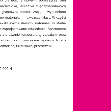
ta dla gości z ukrytymi pomieszczeniami
 architektka, laureatka międzynarodowych
ło gruntowną modernizację – wymieniono
o materiałami najwyższej klasy. W części
ekskluzywne drewno, natomiast w strefie
e zaprojektowane oświetlenie. Apartament
 sterowanie temperaturą, żaluzjami oraz
atutem są nowoczesne systemy filtracji
omfort tej luksusowej przestrzeni.
 000 zł.