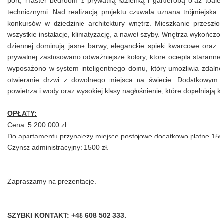
port, master
bedroom z prywatną łazienką i garderobą oraz
toale
technicznymi. Nad realizacją projektu czuwała uznana trójmiejska
konkursów w dziedzinie architektury wnętrz. Mieszkanie przesz
wszystkie instalacje, klimatyzację, a nawet szyby.
Wnętrza wykończon
dziennej dominują jasne barwy, eleganckie spieki kwarcowe oraz 
prywatnej zastosowano odważniejsze kolory, które ociepla staranni
wyposażono w system inteligentnego domu, który umożliwia zdalne
otwieranie drzwi z dowolnego miejsca na świecie. Dodatkowym 
powietrza i wody oraz wysokiej klasy nagłośnienie, które dopełniają k
OPŁATY:
Cena: 5 200 000 zł
Do apartamentu przynależy miejsce postojowe dodatkowo płatne 150
Czynsz administracyjny: 1500 zł.
Zapraszamy na prezentacje.
SZYBKI KONTAKT: +48 608 502 333.