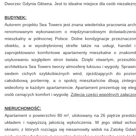
Dworzec Gdynia Główna. Jest to idealne miejsce dla osób niezależ
BUDYNEK:
Autorem projektu Sea Towers jest znana wiedeńska pracownia archit
renomowanym wykonawcom o międzynarodowym doświadczeniu.
mieszkalny w północnej Polsce. Dolne kondygnacje przeznaczon
obiektu, a w wyodrębnionej strefie także na usługi, handel i
zaprojektowano komfortowe apartamenty mieszkalne o znakomi
usytuowaniu względem stron świata. Dzięki otwartym, przeszklo
architektura Sea Towers tworzy atmosferę luksusu i wygody. Spraw
siedem cichych szybkobieżnych wind, zjeżdżających do pozi
całodobową portiernię, a o spokój mieszkańców dbają zinteg
wideofony w każdym apartamencie. Apartament prezentuję się eleg
osób ceniących komfort i wygodę.
Zdjęcia części wspólnych załączon
NIERUCHOMOŚĆ:
Apartament o powierzchni 80 m², ulokowany na 26 piętrze prest
układem i najwyższą jakością wykończenia. W jego skład wchod
oknami, z których rozciąga się niesamowity widok na Zatokę Gdań