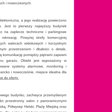
nych i nowoczesnych.
ektoniczna, a jego realizację powierzono
 Jest to pierwszy najwyższy budynek
o na zaplecze techniczne i parkingowe
 rekreację. Powyżej strefy komercyjnej
tych walorach widokowych i korzystnym
nym przestrzeniom i dbałości o detale,
ną komunikację pomiędzy piętrami zapewni
omu garażu. Obiekt jest wyposażony w
rowane systemy alarmowe, monitoring i
ancko i nowocześnie, miejsce idealna dla
e do oferty.
iżowego budynku, zachwyca przemyślanym
zi przestronny salon z panoramicznymi
ską, Półwysep Helski, Plażę Miejską oraz