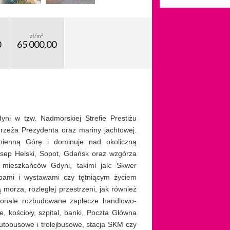
2
zł/m
0
65 000,00
i w tzw. Nadmorskiej Strefie Prestiżu
brzeża Prezydenta oraz mariny jachtowej.
mienną Górę i dominuje nad okoliczną
sep Helski, Sopot, Gdańsk oraz wzgórza
 mieszkańców Gdyni, takimi jak: Skwer
ubami i wystawami czy tętniącym życiem
morza, rozległej przestrzeni, jak również
konale rozbudowane zaplecze handlowo-
, kościoły, szpital, banki, Poczta Główna
utobusowe i trolejbusowe, stacja SKM czy