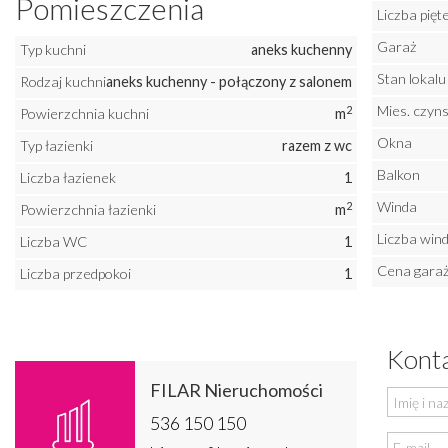
Pomieszczenia
Liczba pię
Garaż
Typ kuchni
aneks kuchenny
Stan lokalu
Rodzaj kuchni
aneks kuchenny - połączony z salonem
Mies. czyns
2
Powierzchnia kuchni
m
Okna
Typ łazienki
razem z wc
Balkon
Liczba łazienek
1
Winda
2
Powierzchnia łazienki
m
Liczba win
Liczba WC
1
Cena gara
Liczba przedpokoi
1
Konta
FILAR Nieruchomości
536 150 150