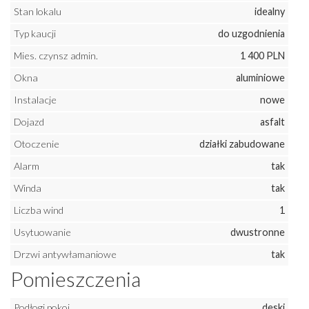
Stan lokalu
idealny
Typ kaucji
do uzgodnienia
Mies. czynsz admin.
1 400 PLN
Okna
aluminiowe
Instalacje
nowe
Dojazd
asfalt
Otoczenie
działki zabudowane
Alarm
tak
Winda
tak
Liczba wind
1
Usytuowanie
dwustronne
Drzwi antywłamaniowe
tak
Pomieszczenia
Podłogi pokoi
deski