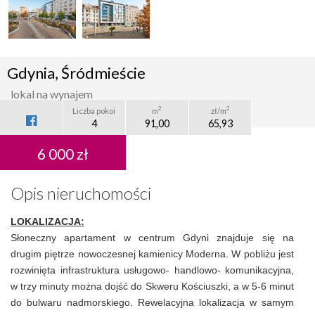
Gdynia, Śródmieście
lokal na wynajem
2
2
Liczba pokoi
m
zł/m
4
91,00
65,93
6 000 zł
Opis nieruchomości
LOKALIZACJA:
Słoneczny apartament w centrum Gdyni znajduje się na
drugim piętrze nowoczesnej kamienicy Moderna. W pobliżu jest
rozwinięta infrastruktura usługowo- handlowo- komunikacyjna,
w trzy minuty można dojść do Skweru Kościuszki, a w 5-6 minut
do bulwaru nadmorskiego. Rewelacyjna lokalizacja w samym