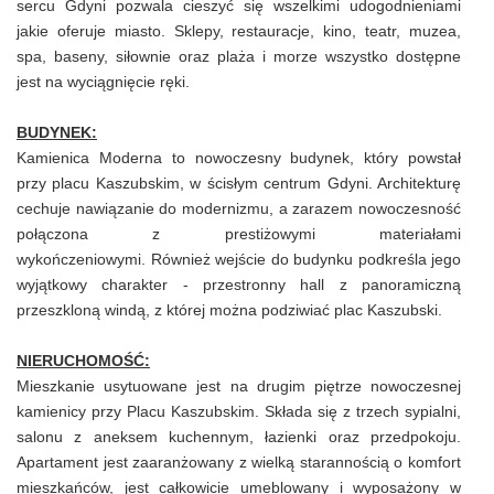
sercu Gdyni pozwala cieszyć się wszelkimi udogodnieniami
jakie oferuje miasto. Sklepy, restauracje, kino, teatr, muzea,
spa, baseny, siłownie oraz plaża i morze wszystko dostępne
jest na wyciągnięcie ręki.
BUDYNEK:
Kamienica Moderna to nowoczesny budynek, który powstał
przy placu Kaszubskim, w ścisłym centrum Gdyni. Architekturę
cechuje nawiązanie do modernizmu, a zarazem nowoczesność
połączona z prestiżowymi materiałami
wykończeniowymi. Również wejście do budynku podkreśla jego
wyjątkowy charakter - przestronny hall z panoramiczną
przeszkloną windą, z której można podziwiać plac Kaszubski.
NIERUCHOMOŚĆ:
Mieszkanie usytuowane jest na drugim piętrze nowoczesnej
kamienicy przy Placu Kaszubskim. Składa się z trzech sypialni,
salonu z aneksem kuchennym, łazienki oraz przedpokoju.
Apartament jest zaaranżowany z wielką starannością o komfort
mieszkańców, jest całkowicie umeblowany i wyposażony w