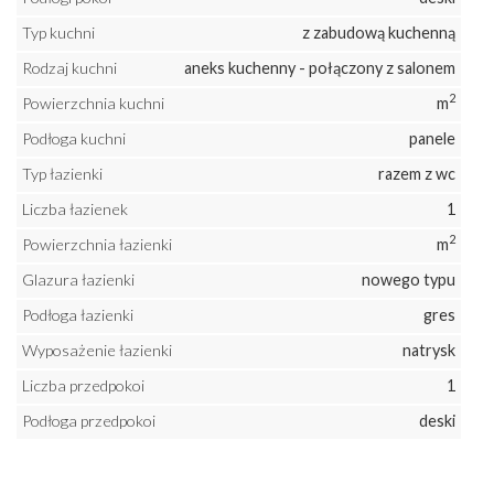
Typ kuchni
z zabudową kuchenną
Rodzaj kuchni
aneks kuchenny - połączony z salonem
2
Powierzchnia kuchni
m
Podłoga kuchni
panele
Typ łazienki
razem z wc
Liczba łazienek
1
2
Powierzchnia łazienki
m
Glazura łazienki
nowego typu
Podłoga łazienki
gres
Wyposażenie łazienki
natrysk
Liczba przedpokoi
1
Podłoga przedpokoi
deski