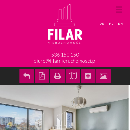
DE
PL
EN
536 150 150
biuro@filarnieruchomosci.pl