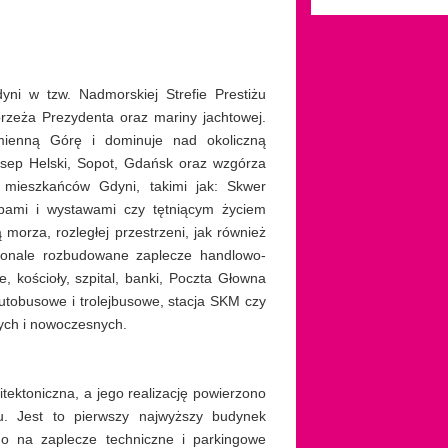
i w tzw. Nadmorskiej Strefie Prestiżu
brzeża Prezydenta oraz mariny jachtowej.
mienną Górę i dominuje nad okoliczną
sep Helski, Sopot, Gdańsk oraz wzgórza
 mieszkańców Gdyni, takimi jak: Skwer
ubami i wystawami czy tętniącym życiem
morza, rozległej przestrzeni, jak również
konale rozbudowane zaplecze handlowo-
, kościoły, szpital, banki, Poczta Głowna
utobusowe i trolejbusowe, stacja SKM czy
nych i nowoczesnych.
ektoniczna, a jego realizację powierzono
 Jest to pierwszy najwyższy budynek
o na zaplecze techniczne i parkingowe