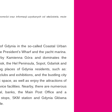
homości oraz informacji uzyskanych od właściciela, może
 of Gdynia in the so-called Coastal Urban
he President's Wharf and the yacht marina.
earby Kamienna Góra and dominates the
ańsk, the Hel Peninsula, Sopot, Gdańsk and
ing places of Gdynia residents, such as:
ubs and exhibitions, and the bustling city
t space, as well as enjoy the attractions of
ice facilities. Nearby, there are numerous
ital, banks, the Main Post Office and a
us stops, SKM station and Gdynia Główna
le.