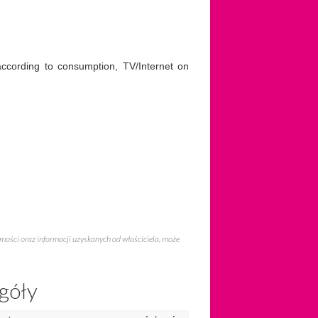
 according to consumption, TV/Internet on
omości oraz informacji uzyskanych od właściciela, może
góły