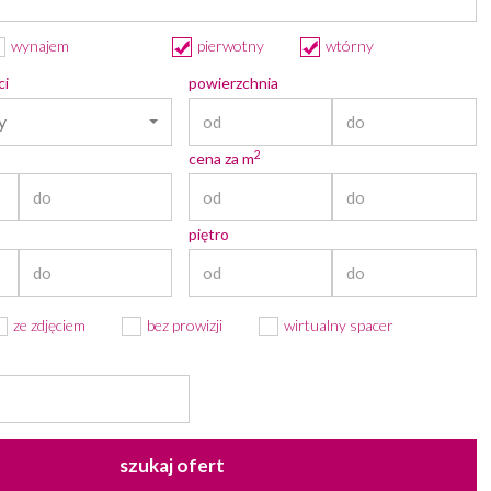
wynajem
pierwotny
wtórny
ci
powierzchnia
y
2
cena za m
piętro
ze zdjęciem
bez prowizji
wirtualny spacer
szukaj ofert