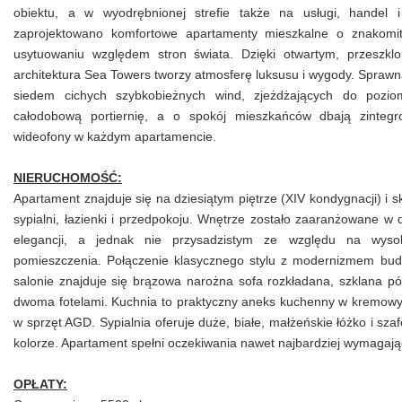
obiektu, a w wyodrębnionej strefie także na usługi, handel i
zaprojektowano komfortowe apartamenty mieszkalne o znakomi
usytuowaniu względem stron świata. Dzięki otwartym, przeszklo
architektura Sea Towers tworzy atmosferę luksusu i wygody. Spraw
siedem cichych szybkobieżnych wind, zjeżdżających do pozi
całodobową portiernię, a o spokój mieszkańców dbają zinteg
wideofony w każdym apartamencie.
NIERUCHOMOŚĆ:
Apartament znajduje się na dziesiątym piętrze (XIV kondygnacji) i
sypialni, łazienki i przedpokoju. Wnętrze zostało zaaranżowane 
elegancji, a jednak nie przysadzistym ze względu na wysoki
pomieszczenia. Połączenie klasycznego stylu z modernizmem bu
salonie znajduje się brązowa narożna sofa rozkładana, szklana pół
dwoma fotelami. Kuchnia to praktyczny aneks kuchenny w kremow
w sprzęt AGD. Sypialnia oferuje duże, białe, małżeńskie łóżko i s
kolorze. Apartament spełni oczekiwania nawet najbardziej wymagaj
OPŁATY: