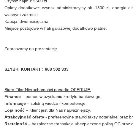
Czynsz najmu: 5500 zł
Opłaty dodatkowe: czynsz administracyjny ok. 1300 zł, energia el
własnym zakresie.
Kaucja: dwumiesięczna
Miejsce postojowe w hali garażowej dodatkowo płatne.
Zapraszamy na prezentację.
SZYBKI KONTAKT : 608 502 333
Biuro Filar Nieruchomości ponadto OFERUJE:
Finanse
– pomoc w uzyskaniu kredytu bankowego.
Informacje
– solidną wiedzę i kompetencje.
Lojalność
– Klient jest dla Nas najważniejszy.
Atrakcyjność oferty
- preferencyjne stawki taksy notarialnej oraz br
Rzetelność
– bezpieczne transakcje ubezpieczone polisą OC oraz op