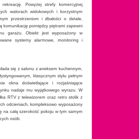
 rekreację. Powyżej strefy komercyjnej
tych walorach widokowych i korzystnym
nym przestrzeniom i dbałości o detale,
ną komunikację pomiędzy piętrami zapewni
omu garażu. Obiekt jest wyposażony w
rowane systemy alarmowe, monitoring i
 składa się z salonu z aneksem kuchennym,
w dystyngowanym, klasycznym stylu pełnym
e okna doświetlające i rozjaśniające
dynku nadaje mu wyjątkowego wyrazu. W
ka RTV z telewizorem oraz retro stolik z
ych odcieniach, kompleksowo wyposażony
zafę na całą szerokość pokoju w tym samym
ących osób.