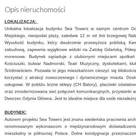
Opis nieruchomości
LOKALIZACJA:
Unikalna lokalizacja budynku Sea Towers w samym centrum Gdyn
Miejskiego, nieopodal plaży, zaledwie 12 m od linii brzegowej Na
Wysokość budynku, który dwukrotnie przewyższa pobliską Ka
zabudową, zapewnia wyjątkowe widoki na Zatokę Gdańską, Półwy
morenowe. Budynek sąsiaduje z ulubionymi miejscami spotkań
Kościuszki, bulwar Nadmorski, Teatr Muzyczny, dyskotekami, kl
Śródmieściem. Pozwala to jego mieszkańcom cieszyć się bliskością 
korzystać z atrakcji nowoczesnego i dynamicznego miasta. Dos
usługowe. W pobliżu liczne sklepy (CH Batory), placówki oświatowe
oraz zmodernizowana sieć połączeń komunikacyjnych, przystanki a
Dworzec Gdynia Główna. Jest to idealne miejsce dla osób niezależ
BUDYNEK:
Autorem projektu Sea Towers jest znana wiedeńska pracownia archit
renomowanym wykonawcom o międzynarodowym doświadczeniu.
mieszkalny w północnej Polsce. Dolne kondygnacje przeznaczon