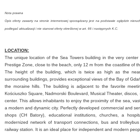
Nota prawna
Opis oferty zawarty na stronie internetowej sporządzany jest na podstawie oględzin nieruc
podlegać aktualizacji i nie stanowi oferty określonej w art. 66 i następnych K.C.
LOCATION:
The unique location of the Sea Towers building in the very center
Prestige Zone, close to the beach, only 12 m from the coastline of t
The height of the building, which is twice as high as the n
surrounding buildings, provides exceptional views of the Bay of Gd
the moraine hills. The building is adjacent to the favorite meet
Kościuszko Square, Nadmorski Boulevard, Musical Theater, discos, cl
center. This allows inhabitants to enjoy the proximity of the sea, vas
a modern and dynamic city. Perfectly developed commercial and serv
shops (CH Batory), educational institutions, churches, a hosp
modernized network of transport connections, bus and trolleyb
railway station. It is an ideal place for independent and modern peop