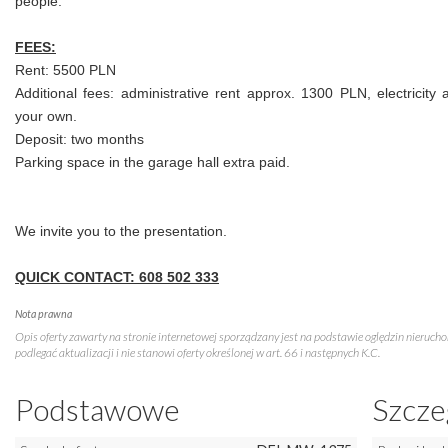
people.
FEES:
Rent: 5500 PLN
Additional fees: administrative rent approx. 1300 PLN, electricity
your own.
Deposit: two months
Parking space in the garage hall extra paid.
We invite you to the presentation.
QUICK CONTACT:
608 502 333
Nota prawna
Opis oferty zawarty na stronie internetowej sporządzany jest na podstawie oględzin nieruch
podlegać aktualizacji i nie stanowi oferty określonej w art. 66 i następnych K.C.
Podstawowe
Szcze