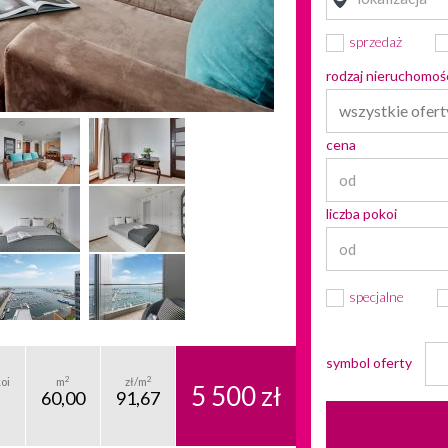
sprzedaż
rodzaj nieruchomoś
wszystkie ofert
cena
liczba pokoi
specjalne
symbol oferty
2
2
oi
m
zł/m
5 500 zł
60,00
91,67